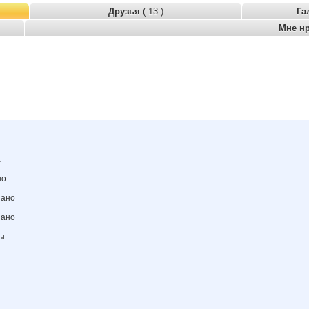
Друзья
( 13 )
Га
Мне н
а
но
зано
зано
ны