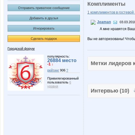
Комплименты
Отправить приватное сообщение
1 комплиментов в гостевой 
Добавить в друзья
Jeaman
03.03.201
Игнорировать
А мне нравятся Ваши
Сделать подарок
Вы не авторизованы! Чтоб
Городской форум
популярность:
26884 место
Метки лидеров
-1 ↓
рейтинг
906
?
Привилегированный
пользователь
6
уровня
Интервью (10)