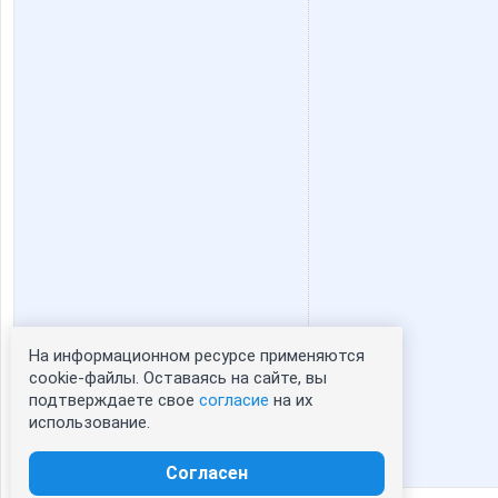
На информационном ресурсе применяются
Статистика портрета:
cookie-файлы. Оставаясь на сайте, вы
подтверждаете свое
согласие
на их
сейчас просматривают портрет - 0
использование.
зарегистрированные пользователи
посетившие портрет за 7 дней - 0
Согласен