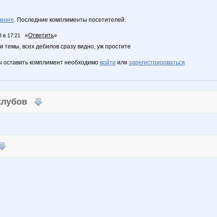
книге
. Последние комплименты посетителей:
«
Ответить
»
8 в 17:21
 темы, всех дебилов сразу видно, уж простите
ы оставить комплимент необходимо
войти
или
зарегистрироваться
 клубов