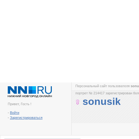
Персональный сайт пользователя
sonu
портрет № 214417 зарегистрирован боле
sonusik
Привет, Гость !
-
Войти
-
Зарегистрироваться