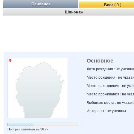
Основное
Блог
( 0 )
Шпионаж
Основное
Дата рождения : не указан
Место рождения : не указа
Место нахождения : не ука
Место проживания : не ука
Любимые места : не указа
Интересы : не указаны
Портрет заполнен на 36 %